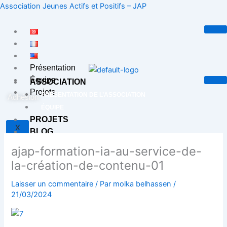
Aller
Association Jeunes Actifs et Positifs – JAP
au
contenu
Présentation
Équipe
ASSOCIATION
Projets
PRÉSENTATION DE L’ASSOCIATION
Adhésion
ÉQUIPE
PROJETS
X
BLOG
CONTACT
ajap-formation-ia-au-service-de-
la-création-de-contenu-01
X
Laisser un commentaire
/ Par
molka belhassen
/
21/03/2024