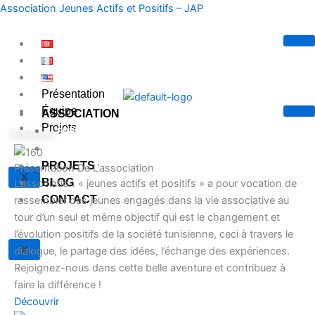
Aller
Association Jeunes Actifs et Positifs – JAP
au
contenu
Présentation
Équipe
ASSOCIATION
Projets
PRÉSENTATION DE L’ASSOCIATION
Adhésion
ÉQUIPE
PROJETS
Présentation De L’association
X
BLOG
L’association « jeunes actifs et positifs » a pour vocation de
CONTACT
rassembler des jeunes engagés dans la vie associative au
tour d’un seul et même objectif qui est le changement et
l’évolution positifs de la société tunisienne, ceci à travers le
X
dialogue, le partage des idées, l’échange des expériences.
Rejoignez-nous dans cette belle aventure et contribuez à
faire la différence !
Découvrir