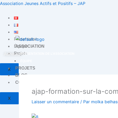
Aller
Association Jeunes Actifs et Positifs – JAP
au
contenu
Présentation
ASSOCIATION
Équipe
Projets
Adhésion
PRÉSENTATION DE L’ASSOCIATION
ÉQUIPE
PROJETS
X
BLOG
CONTACT
ajap-formation-sur-la-com
X
Laisser un commentaire
/ Par
molka belha