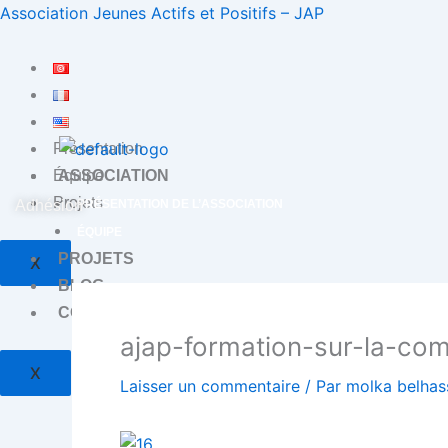
Aller
Association Jeunes Actifs et Positifs – JAP
au
contenu
Présentation
ASSOCIATION
Équipe
Projets
Adhésion
PRÉSENTATION DE L’ASSOCIATION
ÉQUIPE
PROJETS
X
BLOG
CONTACT
ajap-formation-sur-la-com
X
Laisser un commentaire
/ Par
molka belha