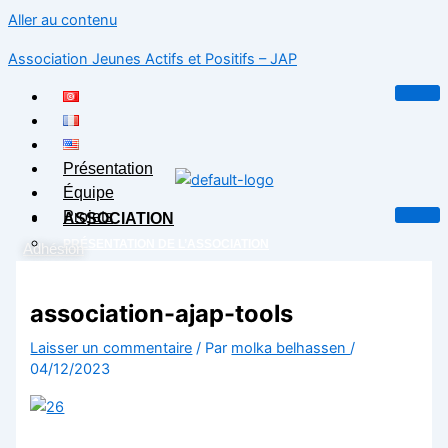
Aller au contenu
Association Jeunes Actifs et Positifs – JAP
Présentation
Équipe
Projets
ASSOCIATION
PRÉSENTATION DE L’ASSOCIATION
Adhésion
ÉQUIPE
X
PROJETS
association-ajap-tools
BLOG
CONTACT
Laisser un commentaire
/ Par
molka belhassen
/
04/12/2023
X