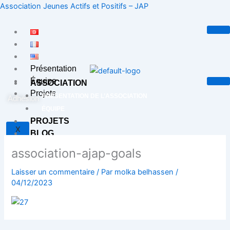
Aller
Association Jeunes Actifs et Positifs – JAP
au
contenu
Présentation
Équipe
ASSOCIATION
Projets
PRÉSENTATION DE L’ASSOCIATION
Adhésion
ÉQUIPE
PROJETS
X
BLOG
CONTACT
association-ajap-goals
Laisser un commentaire
/ Par
molka belhassen
/
X
04/12/2023