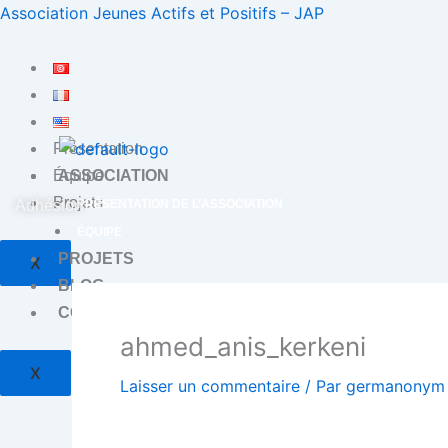
Aller
Association Jeunes Actifs et Positifs – JAP
au
contenu
Présentation
ASSOCIATION
Équipe
Projets
Adhésion
PRÉSENTATION DE L’ASSOCIATION
ÉQUIPE
PROJETS
X
BLOG
CONTACT
ahmed_anis_kerkeni
X
Laisser un commentaire
/ Par
germanony