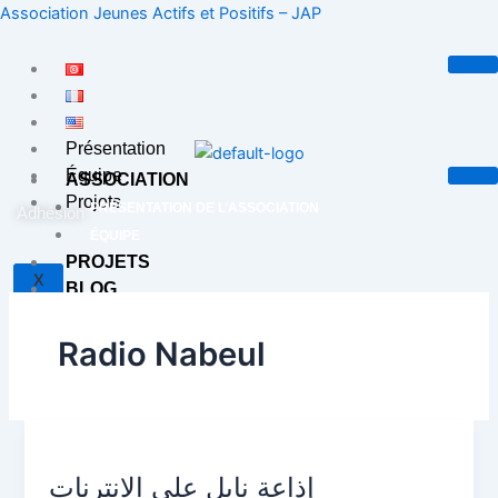
Aller
Association Jeunes Actifs et Positifs – JAP
au
contenu
Présentation
Équipe
ASSOCIATION
Projets
PRÉSENTATION DE L’ASSOCIATION
Adhésion
ÉQUIPE
PROJETS
X
BLOG
CONTACT
Radio Nabeul
X
إذاعة
نابل
إذاعة نابل على الانترنات
على