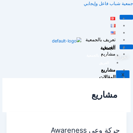
خطي
جمعية شباب فاعل وإيجابي
لى
لمحتوى
تعريف بالجمعية
الفريق
الجمعية
مشاريع
تعريف بالجمعية
انخراط
الفريق
مشاريع
X
المقالات
إتصل بنا
مشاريع
X
حركة
وعي
حركة وعي Awareness
Awareness