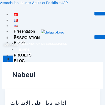
Aller
Association Jeunes Actifs et Positifs – JAP
au
contenu
Présentation
Équipe
ASSOCIATION
Projets
PRÉSENTATION DE L’ASSOCIATION
Adhésion
ÉQUIPE
PROJETS
X
BLOG
CONTACT
Nabeul
X
إذاعة
نابل
إذاعة نابل على الانترنات
على