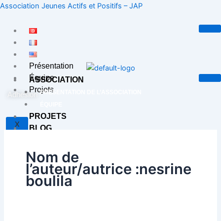
Aller
Association Jeunes Actifs et Positifs – JAP
au
contenu
Présentation
Équipe
ASSOCIATION
Projets
PRÉSENTATION DE L’ASSOCIATION
Adhésion
ÉQUIPE
PROJETS
X
BLOG
CONTACT
Nom de
l’auteur/autrice :nesrine
X
boulila