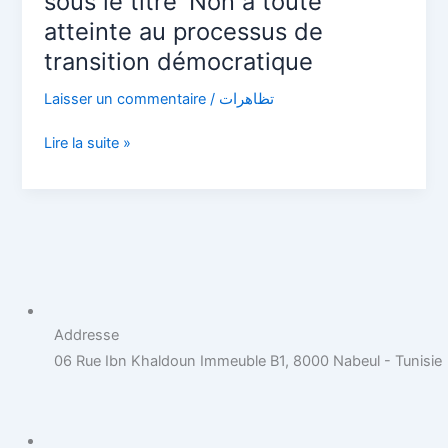
sous le titre ‘Non à toute
le
atteinte au processus de
titre
transition démocratique
‘Non
à
Laisser un commentaire
/
تظاهرات
toute
atteinte
Lire la suite »
au
processus
de
transition
démocratique
Addresse
06 Rue Ibn Khaldoun Immeuble B1, 8000 Nabeul - Tunisie