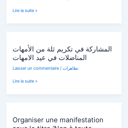
»
نابل
Lire la suite »
تبوزي
المشاركة
في
المشاركة في تكريم ثلة من الأمهات
تكريم
ثلة
المناضلات في عيد الامهات
من
Laisser un commentaire
/
تظاهرات
الأمهات
المناضلات
Lire la suite »
في
عيد
الامهات
Organiser
une
Organiser une manifestation
manifestation
sous