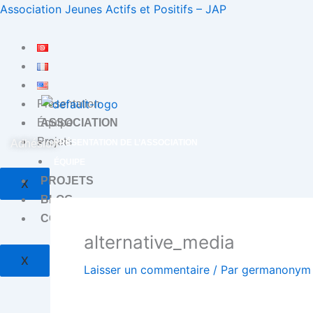
Aller
Association Jeunes Actifs et Positifs – JAP
au
contenu
Présentation
ASSOCIATION
Équipe
Projets
Adhésion
PRÉSENTATION DE L’ASSOCIATION
ÉQUIPE
PROJETS
X
BLOG
CONTACT
alternative_media
X
Laisser un commentaire
/ Par
germanony