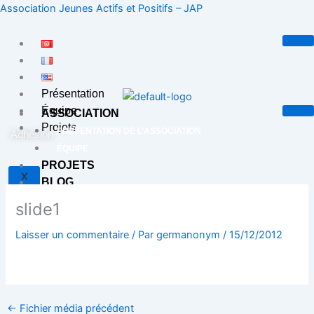
Aller
Association Jeunes Actifs et Positifs – JAP
au
contenu
Présentation
Équipe
ASSOCIATION
Projets
PRÉSENTATION DE L’ASSOCIATION
Adhésion
ÉQUIPE
PROJETS
X
BLOG
CONTACT
slide1
Laisser un commentaire
/ Par
germanonym
/
15/12/2012
X
←
Fichier média précédent