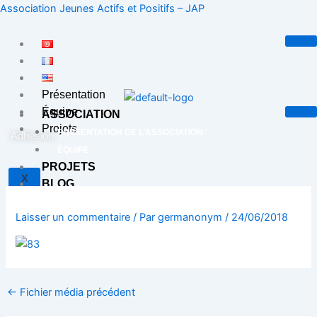
Aller
Association Jeunes Actifs et Positifs – JAP
au
contenu
Présentation
Équipe
ASSOCIATION
Projets
PRÉSENTATION DE L’ASSOCIATION
Adhésion
ÉQUIPE
PROJETS
X
BLOG
CONTACT
Laisser un commentaire
/ Par
germanonym
/
24/06/2018
X
←
Fichier média précédent