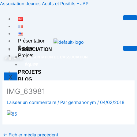
Aller
Association Jeunes Actifs et Positifs – JAP
au
contenu
Présentation
Équipe
ASSOCIATION
Projets
PRÉSENTATION DE L’ASSOCIATION
Adhésion
ÉQUIPE
PROJETS
X
BLOG
CONTACT
IMG_63981
Laisser un commentaire
/ Par
germanonym
/
04/02/2018
X
←
Fichier média précédent