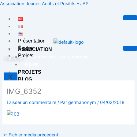
Aller
Association Jeunes Actifs et Positifs – JAP
au
contenu
Présentation
Équipe
ASSOCIATION
Projets
PRÉSENTATION DE L’ASSOCIATION
Adhésion
ÉQUIPE
PROJETS
X
BLOG
CONTACT
IMG_6352
Laisser un commentaire
/ Par
germanonym
/
04/02/2018
X
←
Fichier média précédent