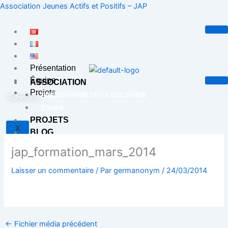
Aller
Association Jeunes Actifs et Positifs – JAP
au
contenu
Présentation
Équipe
ASSOCIATION
Projets
PRÉSENTATION DE L’ASSOCIATION
Adhésion
ÉQUIPE
PROJETS
X
BLOG
CONTACT
jap_formation_mars_2014
Laisser un commentaire
/ Par
germanonym
/
24/03/2014
X
←
Fichier média précédent