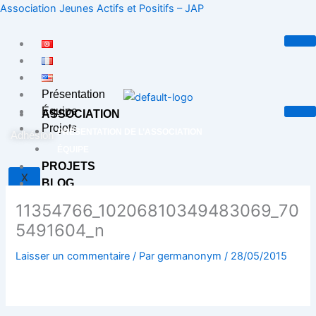
Aller
Association Jeunes Actifs et Positifs – JAP
au
contenu
Présentation
Équipe
ASSOCIATION
Projets
PRÉSENTATION DE L’ASSOCIATION
Adhésion
ÉQUIPE
PROJETS
X
BLOG
CONTACT
11354766_10206810349483069_70
5491604_n
X
Laisser un commentaire
/ Par
germanonym
/
28/05/2015