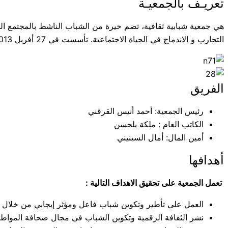
تعريـف بالجمعيـة
هي جمعية شبابية ثقافية، تضم خيرة من الشباب الناشط بالمجتمع الم
التجارب و الاندماج في الحياة الاجتماعية. تأسست في 27 أفريل 2013 تحت تأشيرةعـــدد 2012N01683APSF1 ومقرها: نابل 6 شارع ابن خلدون، إيميوبل B1، 8000، نابل
الفريق
رئيس الجمعية: أحمد أنيس القرقني
الكاتب العام : ملكة بلحسن
أمين المال: أمال السينيني
أهدافها
تعمل الجمعية على تحقيق الاهداف التالية :
العمل على تأطير وتكوين شباب فاعل ومؤثر إيجابي من خلال ت
نشر الثقافة الرقمية وتكوين الشباب في مجال صحافة المواطن