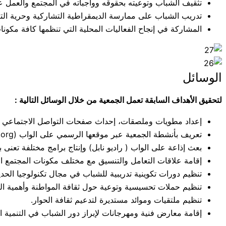
تثقيف الشباب وتوعيته بحقوقه وواجباته في المجتمع والعمل ع
تدريب الشباب على ممارسة الديمقراطية التشاركية وحرية الت
المشاركة في إنجاح الفعاليات المحلية التي تنظمها كافة مكونات
الوسائل
لتحقيق الأهداف السابقة تعمل الجمعية من خلال الوسائل التالية :
إعداد مطويات وملصقات، إحداث صفحات التواصل الاجتماعي و
تعريف بأنشطة الجمعية عبر موقعها الرسمي على الواب (www.ajap.org) ومن خلال مختلف وسائل الإعلام الوطنية والدولية.
بعث إذاعة على الواب ( راديو نابل) وإنتاج برامج مختلفة تعنى بمشاغل ك
إقامة علاقات التعامل والتنسيق مع مختلف مكونات المجتمع ال
تنظيم دورات تكوينية تدريبية للشباب في مجال تكنولوجيا الحد
تنظيم حملات تحسيسية وتوعية حول ثقافة المواطنة وأهمية ال
تنظيم ملتقيات وموائد مستديرة لتدعيم ثقافة الحوار.
إقامة معارض فنية ومهرجانات لإبراز دور الشباب في التنمية ا