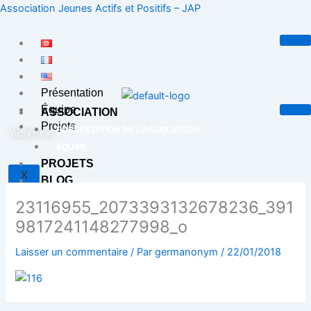
Aller
Association Jeunes Actifs et Positifs – JAP
au
contenu
Présentation
Équipe
ASSOCIATION
Projets
PRÉSENTATION DE L’ASSOCIATION
Adhésion
ÉQUIPE
PROJETS
X
BLOG
CONTACT
23116955_2073393132678236_391
9817241148277998_o
X
Laisser un commentaire
/ Par
germanonym
/
22/01/2018