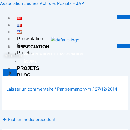
Aller
Association Jeunes Actifs et Positifs – JAP
au
contenu
Présentation
Équipe
ASSOCIATION
Projets
PRÉSENTATION DE L’ASSOCIATION
Adhésion
ÉQUIPE
PROJETS
X
BLOG
CONTACT
Laisser un commentaire
/ Par
germanonym
/
27/12/2014
X
←
Fichier média précédent