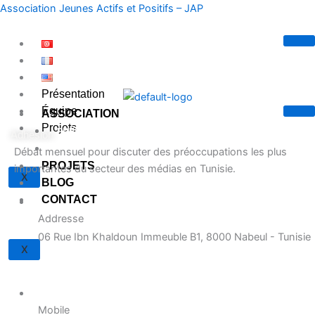
Aller
Association Jeunes Actifs et Positifs – JAP
au
contenu
Présentation
Équipe
ASSOCIATION
Projets
PRÉSENTATION DE L’ASSOCIATION
Adhésion
ÉQUIPE
Débat mensuel pour discuter des préoccupations les plus
PROJETS
importantes du secteur des médias en Tunisie.
X
BLOG
CONTACT
Addresse
06 Rue Ibn Khaldoun Immeuble B1, 8000 Nabeul - Tunisie
X
Mobile