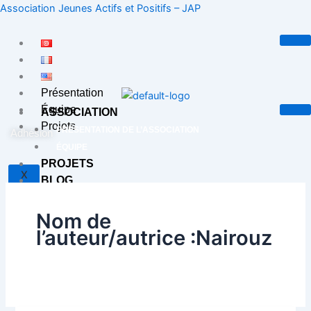
Aller
Association Jeunes Actifs et Positifs – JAP
au
contenu
Présentation
Équipe
ASSOCIATION
Projets
PRÉSENTATION DE L’ASSOCIATION
Adhésion
ÉQUIPE
PROJETS
X
BLOG
CONTACT
Nom de
l’auteur/autrice :Nairouz
X