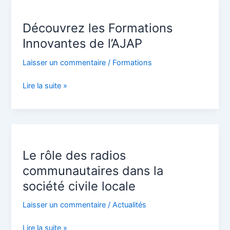
Découvrez
les
Découvrez les Formations
Formations
Innovantes
Innovantes de l’AJAP
de
Laisser un commentaire
/
Formations
l’AJAP
Lire la suite »
Le
rôle
Le rôle des radios
des
radios
communautaires dans la
communautaires
société civile locale
dans
la
Laisser un commentaire
/
Actualités
société
Lire la suite »
civile