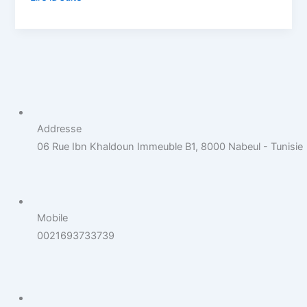
locale
Addresse
06 Rue Ibn Khaldoun Immeuble B1, 8000 Nabeul - Tunisie
Mobile
0021693733739