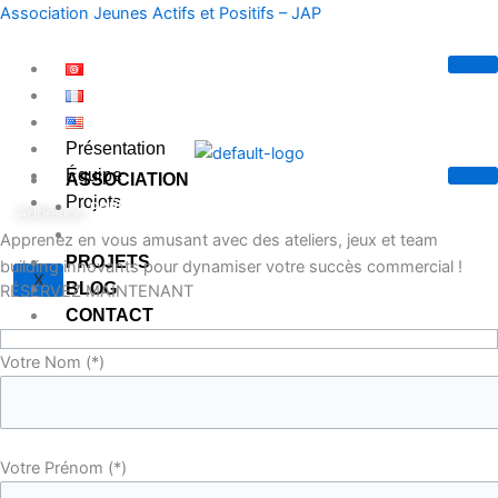
Aller
Association Jeunes Actifs et Positifs – JAP
au
contenu
Présentation
Équipe
ASSOCIATION
Projets
PRÉSENTATION DE L’ASSOCIATION
Adhésion
ÉQUIPE
Apprenez en vous amusant avec des ateliers, jeux et team
PROJETS
building innovants pour dynamiser votre succès commercial !
X
BLOG
RÉSERVEZ MAINTENANT
CONTACT
Votre Nom (*)
X
Votre Prénom (*)