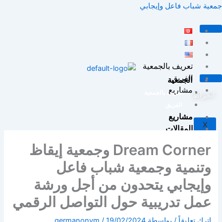
خطي
جمعية شباب فاعل وإيجابي
لى
لمحتوى
تعريف بالجمعية
الفريق
الجمعية
مشاريع
تعريف بالجمعية
انخراط
الفريق
مشاريع
X
المقالات
إتصل بنا
Dream Corner وجمعية إيقاظ
وتنمية وجمعية شباب فاعل
X
وإيجابي يتحدون من أجل ورشة
عمل تدريبية حول التواصل الرقمي
اترك تعليقاً
/ بواسطة
19/02/2024
/
germanonym