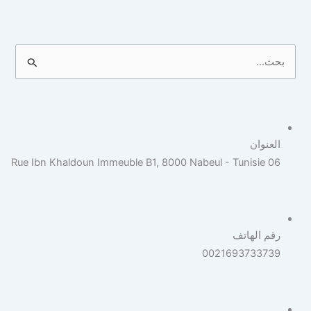
ا
ل
ب
ح
العنوان
ث
06 Rue Ibn Khaldoun Immeuble B1, 8000 Nabeul - Tunisie
ع
ن
:
رقم الهاتف
0021693733739