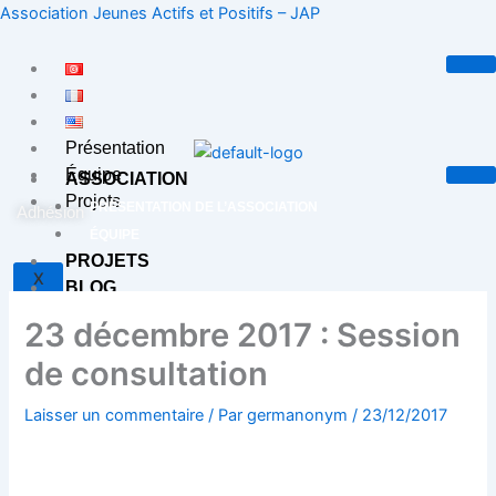
Aller
Association Jeunes Actifs et Positifs – JAP
au
contenu
Présentation
Équipe
ASSOCIATION
Projets
PRÉSENTATION DE L’ASSOCIATION
Adhésion
ÉQUIPE
PROJETS
X
BLOG
CONTACT
23 décembre 2017 : Session
de consultation
X
Laisser un commentaire
/ Par
germanonym
/
23/12/2017