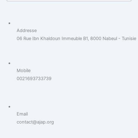
e
c
h
Addresse
e
06 Rue Ibn Khaldoun Immeuble B1, 8000 Nabeul - Tunisie
r
c
h
e
Mobile
r
0021693733739
:
Email
contact@ajap.org