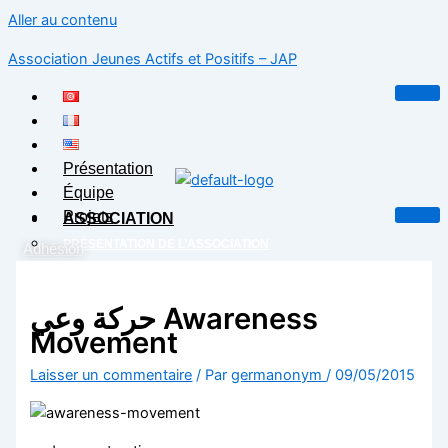
Aller au contenu
Association Jeunes Actifs et Positifs – JAP
Présentation
Équipe
Projets
ASSOCIATION
PRÉSENTATION DE L’ASSOCIATION
Adhésion
ÉQUIPE
X
PROJETS
حركة وعي Awareness
BLOG
Movement
CONTACT
Laisser un commentaire
/ Par
germanonym
/
09/05/2015
X