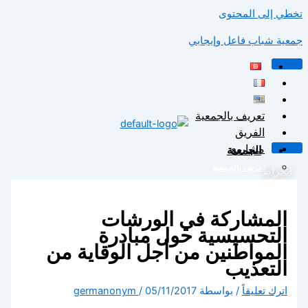
تخطي إلى المحتوى
جمعية شباب فاعل وإيجابي
تعريف بالجمعية
الفريق
مشاريع
الجمعية
تعريف بالجمعية
انخراط
الفريق
X
مشاريع
المشاركة في الورشات
المقالات
التحسيسية حول مبادرة
إتصل بنا
المواطنين من أجل الوقاية من
التعذيب
X
اترك تعليقاً
/ بواسطة
05/11/2017
/
germanonym