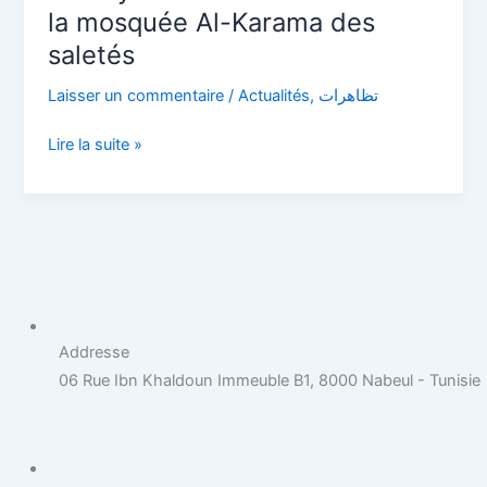
en
la mosquée Al-Karama des
face
saletés
de
la
Laisser un commentaire
/
Actualités
,
تظاهرات
mosquée
Lire la suite »
Al-
Karama
des
saletés
Addresse
06 Rue Ibn Khaldoun Immeuble B1, 8000 Nabeul - Tunisie