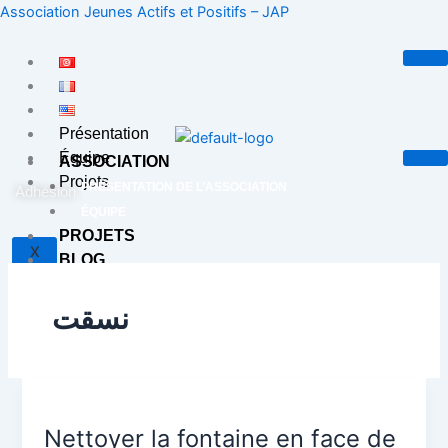
Aller
Association Jeunes Actifs et Positifs – JAP
au
contenu
Présentation
Équipe
ASSOCIATION
Projets
PRÉSENTATION DE L’ASSOCIATION
Adhésion
ÉQUIPE
PROJETS
X
BLOG
CONTACT
نسقت
X
Nettoyer
la
Nettoyer la fontaine en face de
fontaine