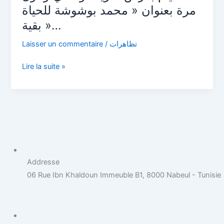
وثائقي
مرة بعنوان « محمد بوشوشة للحياة
ولأول
بقية »…
مرة
بعنوان
Laisser un commentaire
/
تظاهرات
«
Lire la suite »
محمد
بوشوشة
للحياة
بقية
»…
Addresse
06 Rue Ibn Khaldoun Immeuble B1, 8000 Nabeul - Tunisie