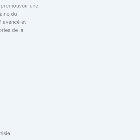
 à promouvoir une
aine du
if avancé et
ries de la
nisie