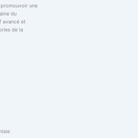
 à promouvoir une
aine du
if avancé et
ries de la
nisie