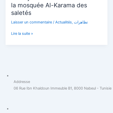
en
la mosquée Al-Karama des
face
saletés
de
la
Laisser un commentaire
/
Actualités
,
تظاهرات
mosquée
Lire la suite »
Al-
Karama
des
saletés
Addresse
06 Rue Ibn Khaldoun Immeuble B1, 8000 Nabeul - Tunisie