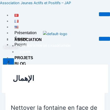
Aller
Association Jeunes Actifs et Positifs – JAP
au
contenu
Présentation
Équipe
ASSOCIATION
Projets
PRÉSENTATION DE L’ASSOCIATION
Adhésion
ÉQUIPE
PROJETS
X
BLOG
CONTACT
الإهمال
X
Nettoyer
la
Nettoyer la fontaine en face de
fontaine