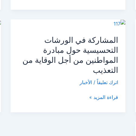
مقاومة
الفكر
المتطرف.
المشاركة
في
المشاركة في الورشات
الورشات
التحسيسية
التحسيسية حول مبادرة
حول
المواطنين من أجل الوقاية من
مبادرة
التعذيب
المواطنين
من
اترك تعليقاً
/
الأخبار
أجل
الوقاية
قراءة المزيد »
من
التعذيب