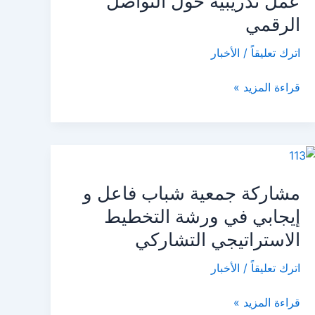
عمل تدريبية حول التواصل
شباب
فاعل
الرقمي
وإيجابي
اترك تعليقاً
/
الأخبار
يتحدون
من
قراءة المزيد »
أجل
ورشة
عمل
تدريبية
مشاركة
حول
جمعية
التواصل
مشاركة جمعية شباب فاعل و
شباب
الرقمي
فاعل
إيجابي في ورشة التخطيط
و
الاستراتيجي التشاركي
إيجابي
في
اترك تعليقاً
/
الأخبار
ورشة
التخطيط
قراءة المزيد »